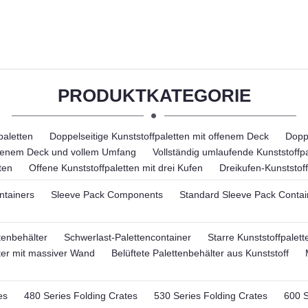
PRODUKTKATEGORIE
paletten
Doppelseitige Kunststoffpaletten mit offenem Deck
Doppe
offenem Deck und vollem Umfang
Vollständig umlaufende Kunststoffpa
ten
Offene Kunststoffpaletten mit drei Kufen
Dreikufen-Kunststoff
ntainers
Sleeve Pack Components
Standard Sleeve Pack Contai
tenbehälter
Schwerlast-Palettencontainer
Starre Kunststoffpalett
ter mit massiver Wand
Belüftete Palettenbehälter aus Kunststoff
es
480 Series Folding Crates
530 Series Folding Crates
600 S