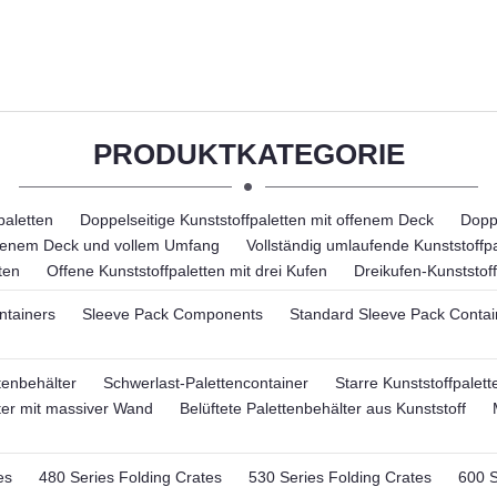
PRODUKTKATEGORIE
paletten
Doppelseitige Kunststoffpaletten mit offenem Deck
Doppe
offenem Deck und vollem Umfang
Vollständig umlaufende Kunststoffpa
ten
Offene Kunststoffpaletten mit drei Kufen
Dreikufen-Kunststoff
ntainers
Sleeve Pack Components
Standard Sleeve Pack Contai
tenbehälter
Schwerlast-Palettencontainer
Starre Kunststoffpalett
ter mit massiver Wand
Belüftete Palettenbehälter aus Kunststoff
es
480 Series Folding Crates
530 Series Folding Crates
600 S