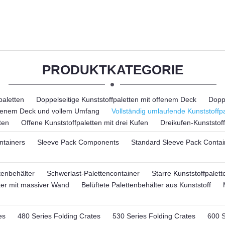
PRODUKTKATEGORIE
paletten
Doppelseitige Kunststoffpaletten mit offenem Deck
Doppe
offenem Deck und vollem Umfang
Vollständig umlaufende Kunststoffpa
ten
Offene Kunststoffpaletten mit drei Kufen
Dreikufen-Kunststoff
ntainers
Sleeve Pack Components
Standard Sleeve Pack Contai
tenbehälter
Schwerlast-Palettencontainer
Starre Kunststoffpalett
ter mit massiver Wand
Belüftete Palettenbehälter aus Kunststoff
es
480 Series Folding Crates
530 Series Folding Crates
600 S