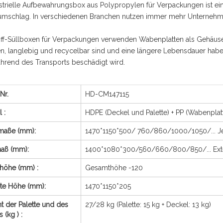
strielle Aufbewahrungsbox aus Polypropylen für Verpackungen ist ei
kumschlag. In verschiedenen Branchen nutzen immer mehr Unternehme
off-Süllboxen für Verpackungen verwenden Wabenplatten als Gehäuse,
n, langlebig und recycelbar sind und eine längere Lebensdauer habe
hrend des Transports beschädigt wird.
Nr.
HD-CM147115
al
:
HDPE (Deckel und Palette) + PP (Wabenplat
maße (mm):
1470*1150*500/ 760/860/1000/1050/... Je
aß (mm):
1400*1080*300/560/660/800/850/... Ext
nhöhe (mm)
:
Gesamthöhe -120
ete Höhe (mm):
1470*1150*205
t der Palette und des
27/28 kg (Palette: 15 kg + Deckel: 13 kg)
ls
(kg
)
: