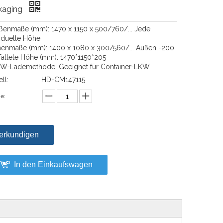
kaging
ußenmaße (mm): 1470 x 1150 x 500/760/... Jede
viduelle Höhe
nnenmaße (mm): 1400 x 1080 x 300/560/... Außen -200
faltete Höhe (mm): 1470*1150*205
KW-Lademethode: Geeignet für Container-LKW
ll:
HD-CM147115
e:
erkundigen
In den Einkaufswagen