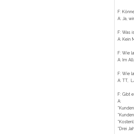
F: Könne
A: Ja, w
F: Was 
A: Kein
F: Wie l
A: Im A
F: Wie 
A: TT, L
F: Gibt 
A:
*Kunden
*Kundens
*Kostenl
*Drei Ja