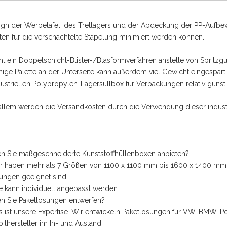
gn der Werbetafel, des Tretlagers und der Abdeckung der PP-Aufbewa
ten für die verschachtelte Stapelung minimiert werden können.
 ein Doppelschicht-Blister-/Blasformverfahren anstelle von Spritzg
ige Palette an der Unterseite kann außerdem viel Gewicht eingespar
dustriellen Polypropylen-Lagersüllbox für Verpackungen relativ günstig
 allem werden die Versandkosten durch die Verwendung dieser industr
en Sie maßgeschneiderte Kunststoffhüllenboxen anbieten?
ir haben mehr als 7 Größen von 1100 x 1100 mm bis 1600 x 1400 mm f
ngen geeignet sind.
 kann individuell angepasst werden.
en Sie Paketlösungen entwerfen?
as ist unsere Expertise. Wir entwickeln Paketlösungen für VW, BMW, 
lhersteller im In- und Ausland.