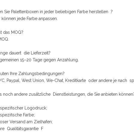
n Sie Palettenboxen in jeder beliebigen Farbe herstellen ?
ir können jede Farbe anpassen.
ist das MOQ?
 MOQ.
ange dauert die Lieferzeit?
llgemeinen 15–20 Tage gegen Anzahlung.
lauten Ihre Zahlungsbedingungen?
/C, Paypal, West Union, We-Chat, Kreditkarte oder andere je nach spez
es noch andere zusätzliche Dienstleistungen, die Sie anbieten können
spezifischer Logodruck;
pezifische Farbe;
oser Versand am Zielhafen;
hre Qualitätsgarantie F