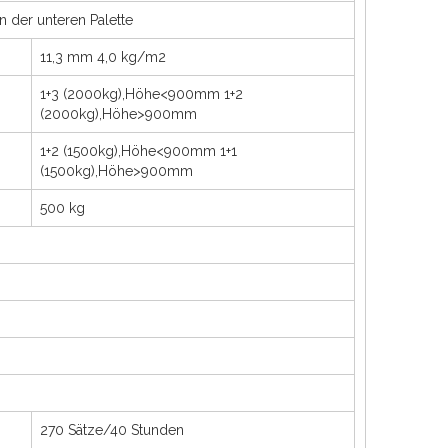
n der unteren Palette
11,3 mm 4,0 kg/m2
1+3 (2000kg),Höhe<900mm 1+2
(2000kg),Höhe>900mm
1+2 (1500kg),Höhe<900mm 1+1
(1500kg),Höhe>900mm
500 kg
270 Sätze/40 Stunden