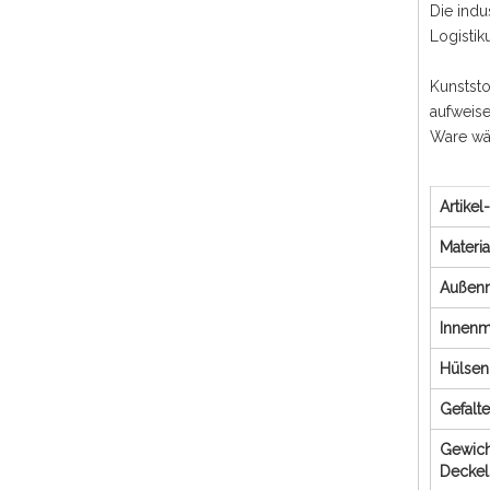
Die indu
Logisti
Kunstst
aufweise
Ware wä
Artikel-
Materi
Außen
Innenm
Hülse
Gefalt
Gewich
Decke