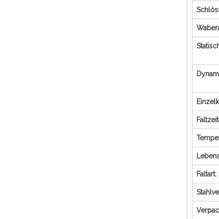
Schlös
Wabenh
Statisc
Dynami
Einzelk
Faltzei
Temper
Leben
Faltart:
Stahlve
Verpa