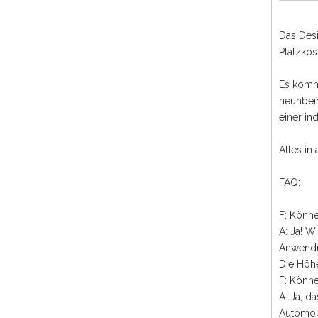
Das Desi
Platzkos
Es kommt
neunbein
einer in
Alles in
FAQ:
F: Könn
A: Ja! W
Anwendu
Die Höhe
F: Könn
A: Ja, d
Automobi