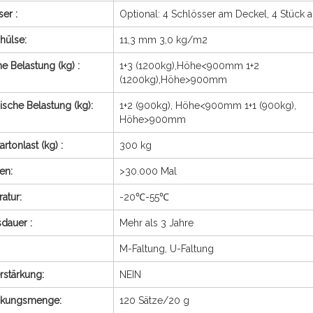
ser
:
Optional: 4 Schlösser am Deckel, 4 Stück a
ülse:
11,3 mm 3,0 kg/m2
he Belastung (kg)
:
1+3 (1200kg),Höhe<900mm 1+2
(1200kg),Höhe>900mm
sche Belastung (kg):
1+2 (900kg), Höhe<900mm 1+1 (900kg),
Höhe>900mm
artonlast (kg)
:
300 kg
ten:
>30.000 Mal
atur:
-20℃-55℃
sdauer
:
Mehr als 3 Jahre
M-Faltung, U-Faltung
rstärkung:
NEIN
ckungsmenge:
120 Sätze/20 g