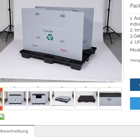
Pac
1. A
indi
2. I
3.Ge
4. L
Mode
Meng
tbeschreibung