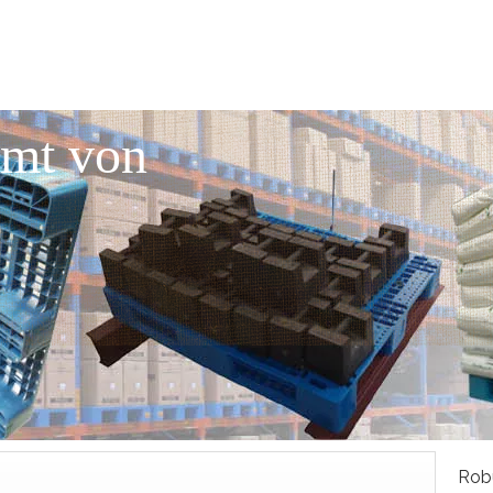
mmt von
Robu