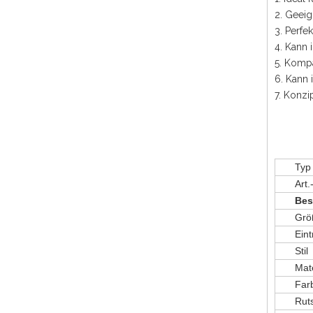
2. Geeig
3. Perfe
4. Kann
5. Kompa
6. Kann 
7. Konzi
Typ
Art.
Bes
Grö
Eint
Stil
Mate
Far
Rut