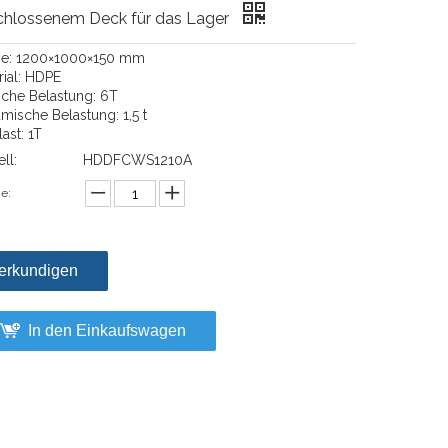
chlossenem Deck für das Lager
e: 1200×1000×150 mm
rial: HDPE
ische Belastung: 6T
mische Belastung: 1,5 t
ast: 1T
ll:
HDDFCWS1210A
e:
erkundigen
In den Einkaufswagen