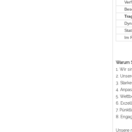
Ver
Bes
Tra
Dyn
Sta
Im 
Warum Si
1. Wir s
2. Unser
3. Stark
4. Anpas
5. Wettb
6. Exzel
7. Pünkt
8. Engag
Unsere 