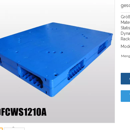
ges
Größ
Mate
Stat
Dyna
Rackl
Mode
Meng