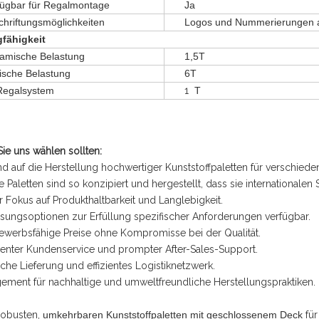
fügbar für Regalmontage
Ja
chriftungsmöglichkeiten
Logos und Nummerierungen a
gfähigkeit
amische Belastung
1,5T
tische Belastung
6T
Regalsystem
1
T
e uns wählen sollten:
ind auf die Herstellung hochwertiger Kunststoffpaletten für verschiede
e Paletten sind so konzipiert und hergestellt, dass sie internationale
er Fokus auf Produkthaltbarkeit und Langlebigkeit.
sungsoptionen zur Erfüllung spezifischer Anforderungen verfügbar.
ewerbsfähige Preise ohne Kompromisse bei der Qualität.
lenter Kundenservice und prompter After-Sales-Support.
liche Lieferung und effizientes Logistiknetzwerk.
ement für nachhaltige und umweltfreundliche Herstellungspraktiken.
robusten,
umkehrbaren Kunststoffpaletten mit geschlossenem Deck
für