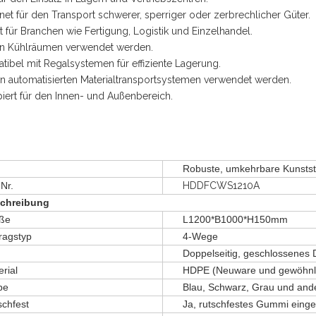
net für den Transport schwerer, sperriger oder zerbrechlicher Güter.
kt für Branchen wie Fertigung, Logistik und Einzelhandel.
 in Kühlräumen verwendet werden.
tibel mit Regalsystemen für effiziente Lagerung.
in automatisierten Materialtransportsystemen verwendet werden.
piert für den Innen- und Außenbereich.
Robuste, umkehrbare Kunstst
-Nr.
HDDFCWS1210A
chreibung
ße
L1200*B1000*H150mm
ragstyp
4-Wege
Doppelseitig, geschlossenes 
rial
HDPE (Neuware und gewöhnlich
be
Blau, Schwarz, Grau und and
schfest
Ja, rutschfestes Gummi einge