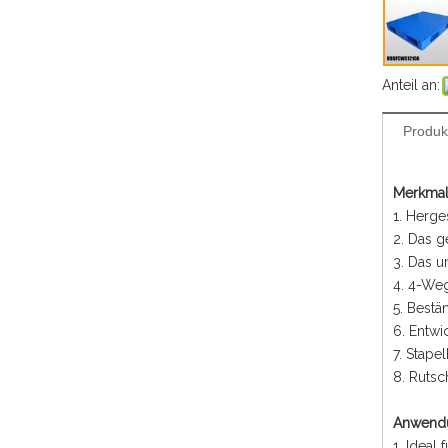
Anteil an:
Produk
Merkmal
1. Herge
2. Das g
3. Das u
4. 4-Weg
5. Bestä
6. Entwi
7. Stapel
8. Rutsc
Anwend
1. Ideal