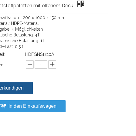
tstoffpaletten mit offenem Deck
pezifikation: 1200 x 1000 x 150 mm
erial: HDPE-Material
ngabe: 4 Möglichkeiten
atische Belastung: 4T
namische Belastung: 1T
k-Last: 0,5 t
ll:
HDFGNS1210A
e:
erkundigen
In den Einkaufswagen