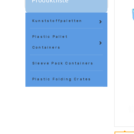
Produktliste
Kunststoffpaletten
Plastic Pallet
Containers
Sleeve Pack Containers
Plastic Folding Crates