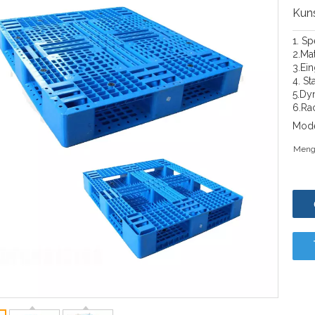
Kuns
1. S
2.Mat
3.Ei
4. St
5.Dy
6.Rac
Mode
Meng