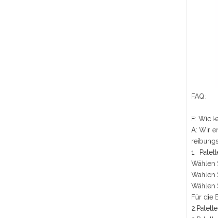
FAQ:
F: Wie k
A: Wir e
reibungs
1. Pale
Wählen S
Wählen S
Wählen S
Für die 
2.Palett