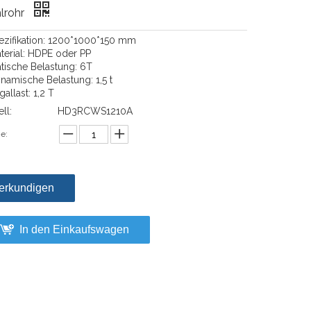
lrohr
pezifikation: 1200*1000*150 mm
aterial: HDPE oder PP
atische Belastung: 6T
ynamische Belastung: 1,5 t
gallast: 1,2 T
ll:
HD3RCWS1210A
e:
erkundigen
In den Einkaufswagen