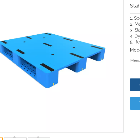
Stah
1. S
2. M
3. St
4. D
5. Re
Mode
Meng