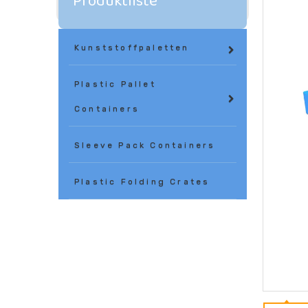
Produktliste
Kunststoffpaletten
Plastic Pallet
Containers
Sleeve Pack Containers
Plastic Folding Crates