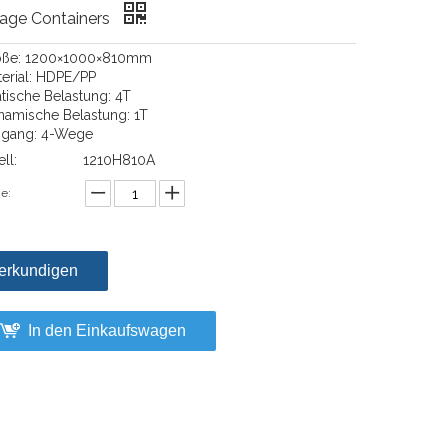
rage Containers
öße: 1200×1000×810mm
terial: HDPE/PP
atische Belastung: 4T
namische Belastung: 1T
ingang: 4-Wege
ll:
1210H810A
e:
erkundigen
In den Einkaufswagen