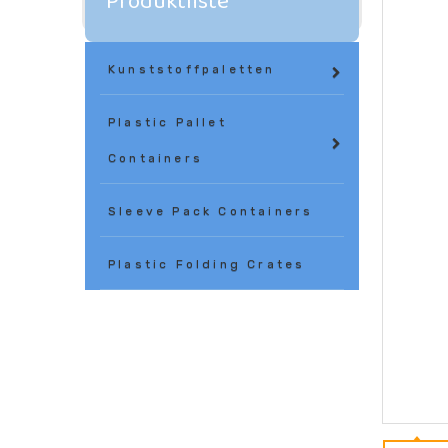
Produktliste
Kunststoffpaletten
Plastic Pallet
Containers
Sleeve Pack Containers
Plastic Folding Crates