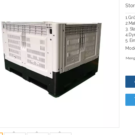
Sto
1.Gr
2.Ma
3. St
4.Dy
5. E
Mode
Meng