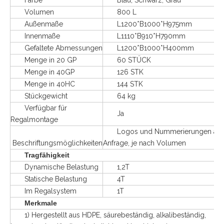
Farbe
Blau, Schwarz, Grau
Volumen
800 L
Außenmaße
L1200*B1000*H975mm
Innenmaße
L1110*B910*H790mm
Gefaltete Abmessungen
L1200*B1000*H400mm
Menge in 20 GP
60 STÜCK
Menge in 40GP
126 STK
Menge in 40HC
144 STK
Stückgewicht
64 kg
Verfügbar für
Ja
Regalmontage
Logos und Nummerierungen auf
Beschriftungsmöglichkeiten
Anfrage, je nach Volumen
Tragfähigkeit
Dynamische Belastung
1,2T
Statische Belastung
4T
Im Regalsystem
1T
Merkmale
1) Hergestellt aus HDPE, säurebeständig, alkalibeständig,