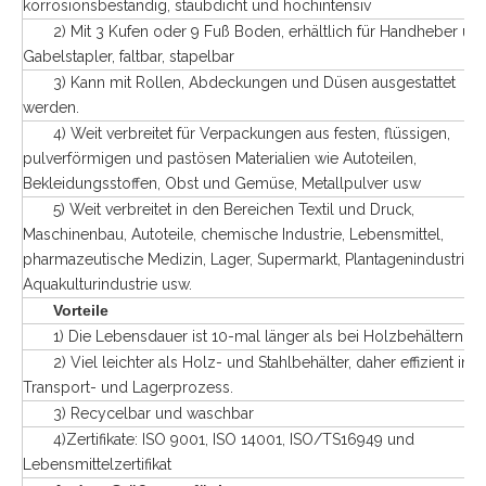
korrosionsbeständig, staubdicht und hochintensiv
2) Mit 3 Kufen oder 9 Fuß Boden, erhältlich für Handheber un
Gabelstapler, faltbar, stapelbar
3) Kann mit Rollen, Abdeckungen und Düsen ausgestattet
werden.
4) Weit verbreitet für Verpackungen aus festen, flüssigen,
pulverförmigen und pastösen Materialien wie Autoteilen,
Bekleidungsstoffen, Obst und Gemüse, Metallpulver usw
5) Weit verbreitet in den Bereichen Textil und Druck,
Maschinenbau, Autoteile, chemische Industrie, Lebensmittel,
pharmazeutische Medizin, Lager, Supermarkt, Plantagenindustrie,
Aquakulturindustrie usw.
Vorteile
1) Die Lebensdauer ist 10-mal länger als bei Holzbehältern
2) Viel leichter als Holz- und Stahlbehälter, daher effizient im
Transport- und Lagerprozess.
3) Recycelbar und waschbar
4)Zertifikate: ISO 9001, ISO 14001, ISO/TS16949 und
Lebensmittelzertifikat