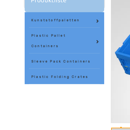
Produktliste
Kunststoffpaletten
Plastic Pallet
Containers
Sleeve Pack Containers
Plastic Folding Crates