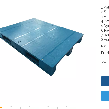
1.Ma
2.Sti
3.Ein
4. St
5.Dy
6.Rac
7.Far
8.Ver
Mode
Prod
Meng