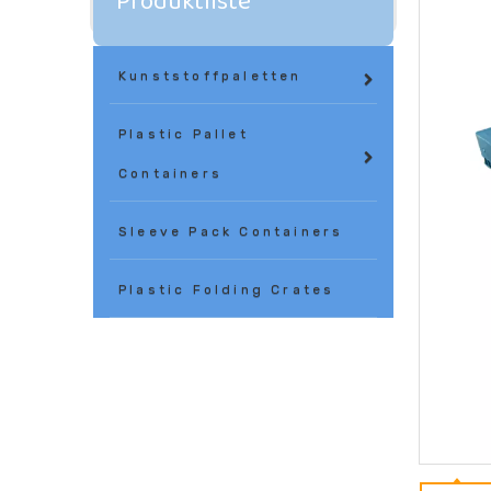
Produktliste
Kunststoffpaletten
Plastic Pallet
Containers
Sleeve Pack Containers
Plastic Folding Crates