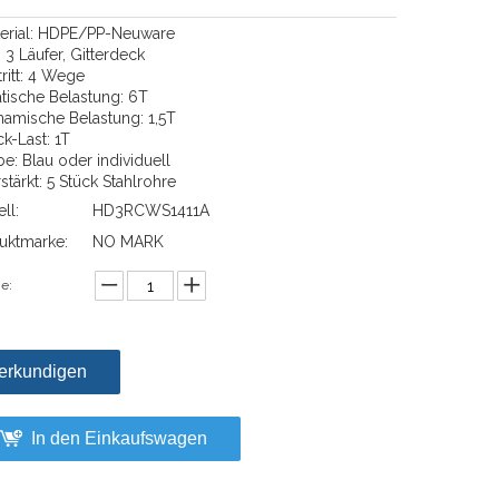
terial: HDPE/PP-Neuware
l: 3 Läufer, Gitterdeck
tritt: 4 Wege
atische Belastung: 6T
namische Belastung: 1,5T
k-Last: 1T
be: Blau oder individuell
stärkt: 5 Stück Stahlrohre
ll:
HD3RCWS1411A
uktmarke:
NO MARK
e:
erkundigen
In den Einkaufswagen