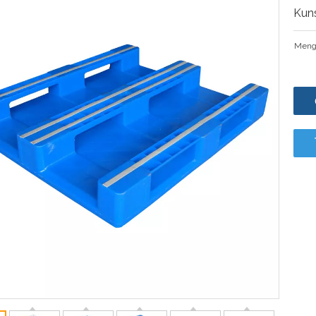
Kuns
Meng