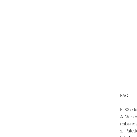
FAQ:
F: Wie k
A: Wir e
reibungs
1. Pale