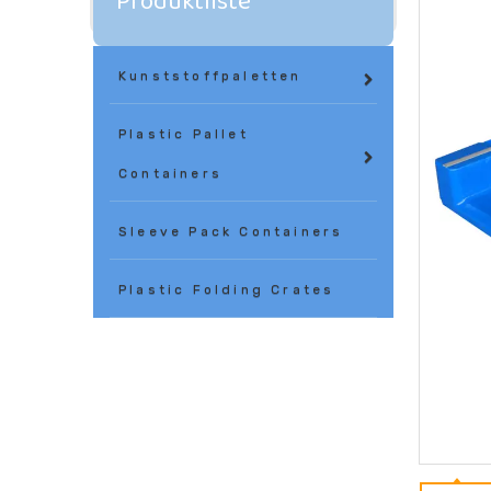
Produktliste
Kunststoffpaletten
Plastic Pallet
Containers
Sleeve Pack Containers
Plastic Folding Crates