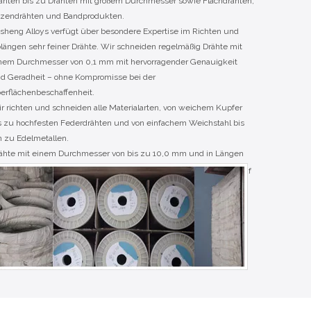
ähten bis zu Drähten mit großem Durchmesser sowie Flachdrähten,
tzendrähten und Bandprodukten.
sheng Alloys verfügt über besondere Expertise im Richten und
längen sehr feiner Drähte. Wir schneiden regelmäßig Drähte mit
nem Durchmesser von 0,1 mm mit hervorragender Genauigkeit
d Geradheit – ohne Kompromisse bei der
erflächenbeschaffenheit.
r richten und schneiden alle Materialarten, von weichem Kupfer
s zu hochfesten Federdrähten und von einfachem Weichstahl bis
n zu Edelmetallen.
ähte mit einem Durchmesser von bis zu 10,0 mm und in Längen
on 1,0 mm bis 3,00 m
(länger auf Anfrage erhältlich) können auf
e richtige Länge zugeschnitten werden.