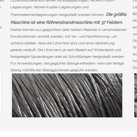
ten
Litzendrahtseile aus reinen Nickellegierungen, Nickel-Chrom-
Dr
.
Legierungen, Nickel-Kupfer-Legierungen und
Li
Bo
Die größte
Thermoelementlegierungen hergestellt werden können.
Ab
Maschine ist eine Röhrenstrandmaschine mit 37 Feldern.
n.
ei
Drähte können aus geglühtem oder hartem Material in verschiedenen
un
Konstruktionen verseilt werden, mit Vor- und Nachformung, um
Ob
sicherzustellen, dass die Litze fest sitzt und ohne Verdrehung
Wi
gerade verläuft. Die Litze kann je nach Bedarf auf Widerstand und
bi
festgelegte Spulenlängen oder als Schnittlängen hergestellt werden.
hi
Für Anwendungen, die geglühte Stränge erfordern, kann der fertige
Dr
Strang mithilfe der Strangglühlinien geglüht werden.
v
di