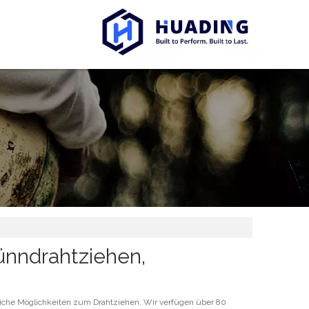
nndrahtziehen,
iche Möglichkeiten zum Drahtziehen. Wir verfügen über 80