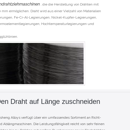
ndrahtziehmaschinen
, die die Herstellung von Drähten mit
mm ermöglichen. Draht wird aus einer Vielzahl von Materialien
erungen, Fe-Cr-Al-Legierungen, Nickel-Kupfer-Legierungen,
hermoelementlegierungen, Hochtemperaturlegierungen und
glühlinien.
en Draht auf Länge zuschneiden
sheng Alloys verfügt über ein umfassendes Sortiment an Richt-
d Ablängmaschinen. Die Leistungsfähigkeit reicht von sehr feinen