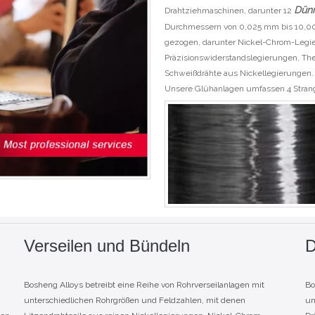
Dün
Drahtziehmaschinen, darunter 12
Durchmessern von 0,025 mm bis 10,00 
gezogen, darunter Nickel-Chrom-Legi
Präzisionswiderstandslegierungen, T
Schweißdrähte aus Nickellegierungen.
Unsere Glühanlagen umfassen 4 Strang
Verseilen und Bündeln
D
Bosheng Alloys betreibt eine Reihe von Rohrverseilanlagen mit
Bo
unterschiedlichen Rohrgrößen und Feldzahlen, mit denen
un