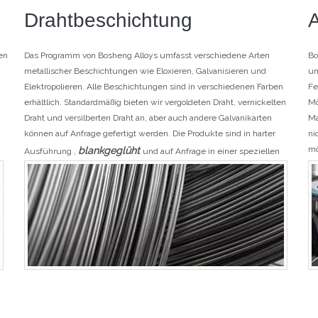
Drahtbeschichtung
en
Das Programm von Bosheng Alloys umfasst verschiedene Arten
Bo
metallischer Beschichtungen wie Eloxieren, Galvanisieren und
um
Elektropolieren. Alle Beschichtungen sind in verschiedenen Farben
Fe
erhältlich. Standardmäßig bieten wir vergoldeten Draht, vernickelten
Mö
Draht und versilberten Draht an, aber auch andere Galvanikarten
Ma
können auf Anfrage gefertigt werden. Die Produkte sind in harter
ni
mö
blankgeglüht
Ausführung ,
und auf Anfrage in einer speziellen
Ma
Vergütungsausführung erhältlich.