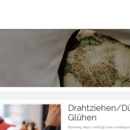
Drahtziehen/Dü
Glühen
Bosheng Alloys verfügt über umfangre