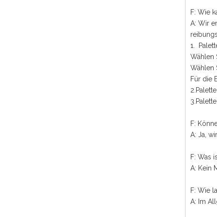
F: Wie k
A: Wir e
reibungs
1. Pale
Wählen S
Wählen S
Für die 
2.Palett
3.Palett
F: Könne
A: Ja, w
F: Was 
A: Kein
F: Wie l
A: Im A