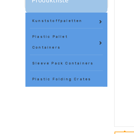
Produktliste
Kunststoffpaletten
Plastic Pallet
Containers
Sleeve Pack Containers
Plastic Folding Crates