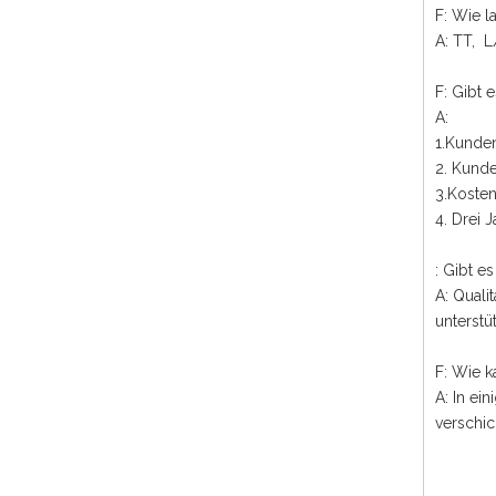
F: Wie 
A: TT, L
F: Gibt 
A:
1.Kunde
2. Kunde
3.Koste
4. Drei 
: Gibt e
A: Quali
unterstü
F: Wie k
A: In ei
verschic