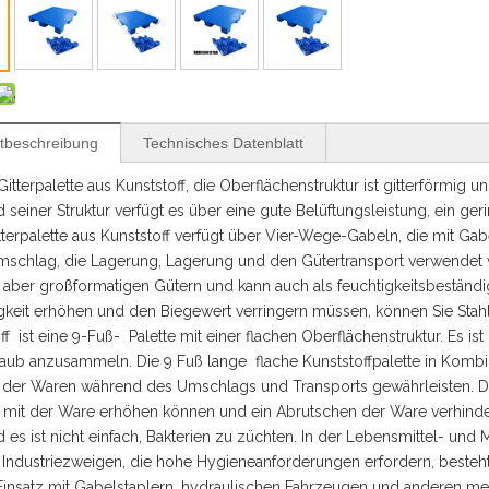
tbeschreibung
Technisches Datenblatt
itterpalette aus Kunststoff, die Oberflächenstruktur ist gitterförmig
 seiner Struktur verfügt es über eine gute Belüftungsleistung, ein g
terpalette aus Kunststoff verfügt über Vier-Wege-Gabeln, die mit Gab
schlag, die Lagerung, Lagerung und den Gütertransport verwendet 
, aber großformatigen Gütern und kann auch als feuchtigkeitsbeständ
gkeit erhöhen und den Biegewert verringern müssen, können Sie Stah
ff ist eine 9-Fuß- Palette mit einer flachen Oberflächenstruktur. Es ist 
Staub anzusammeln. Die 9 Fuß lange flache Kunststoffpalette in Komb
ät der Waren während des Umschlags und Transports gewährleisten. Die
mit der Ware erhöhen können und ein Abrutschen der Ware verhinder
d es ist nicht einfach, Bakterien zu züchten. In der Lebensmittel- und
Industriezweigen, die hohe Hygieneanforderungen erfordern, besteh
Einsatz mit Gabelstaplern, hydraulischen Fahrzeugen und anderen me