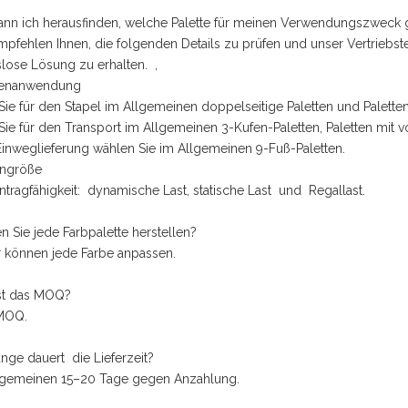
ann ich herausfinden, welche Palette für meinen Verwendungszweck g
mpfehlen Ihnen, die folgenden Details zu prüfen und unser Vertriebs
lose Lösung zu erhalten. ,
ttenanwendung
ie für den Stapel im Allgemeinen doppelseitige Paletten und Palet
ie für den Transport im Allgemeinen 3-Kufen-Paletten, Paletten mit 
Einweglieferung wählen Sie im Allgemeinen 9-Fuß-Paletten.
engröße
entragfähigkeit: dynamische Last, statische Last und Regallast.
n Sie jede Farbpalette herstellen?
ir können jede Farbe anpassen.
ist das MOQ?
 MOQ.
ange dauert die Lieferzeit?
llgemeinen 15–20 Tage gegen Anzahlung.