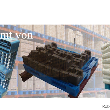
mmt von
Robu