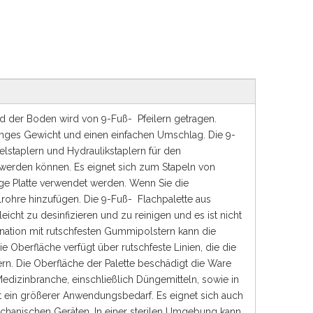
 und der Boden wird von 9-Fuß- Pfeilern getragen.
eringes Gewicht und einen einfachen Umschlag. Die 9-
elstaplern und Hydraulikstaplern für den
werden können. Es eignet sich zum Stapeln von
ige Platte verwendet werden. Wenn Sie die
lrohre hinzufügen. Die 9-Fuß- Flachpalette aus
leicht zu desinfizieren und zu reinigen und es ist nicht
ination mit rutschfesten Gummipolstern kann die
 Oberfläche verfügt über rutschfeste Linien, die die
n. Die Oberfläche der Palette beschädigt die Ware
 Medizinbranche, einschließlich Düngemitteln, sowie in
t ein größerer Anwendungsbedarf. Es eignet sich auch
chanischen Geräten. In einer sterilen Umgebung kann