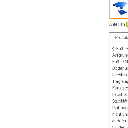
Anteil an:
Produk
9-Fuß -G
Aufgrund
Fuß- Git
Bodenum
leichten
Tragfähi
Kunststo
leicht, 
Stabilit
Reibung 
nicht un
anderen 
für den 