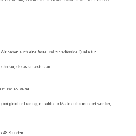
rviceabteilung betrachten wir die Produktqualität als das Lebenselixier des
 Wir haben auch eine feste und zuverlässige Quelle für
echniker, die es unterstützen.
st und so weiter.
 bei gleicher Ladung; rutschfeste Matte sollte montiert werden;
ns 48 Stunden.