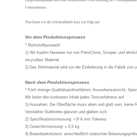
Endproduktqualität und einer umfassenden Überwachung der Produktqualität. M
Unternehmens.
Nun listen wir die Arbeitsabläufe kurz wie folgt auf:
Vor dem Produktionsprozess
* Rohstoffauswahl
1) Wir kaufen Neuware nur von PetroChina, Sinopec und ähnliche
recyceltes Material.
2) Das Rohmaterial wird vor der Einlieferung in die Fabrik von 
Nach dem Produktionsprozess
* Fünf strenge Qualitätsprüfverfahren: Aussehensansicht; Spez
Wir listen den konkreten Inhalt jedes Testverfahrens auf:
1) Aussehen: Die Oberfläche muss eben und glatt sein; keine Ri
Verstärkte Stahlrohre glänzen und glätten sich.
2) Spezifikationsmessung: +3/-6 mm Toleranz
3) Gewichtsmessung: ± 0,5 kg
4) Belastbarkeitstest: einschließlich statischer Belastungsp