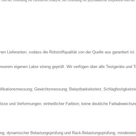
it der Abteilung für chemische Analyse, der Abteilung für physikalische Inspektion und der Se
n Lieferanten, sodass die Rohstoffqualität von der Quelle aus garantiert ist.
unserem eigenen Labor streng geprüft. Wir verfügen über alle Testgeräte und T
ifikationsmessung; Gewichtsmessung; Belastbarkeitstest; Schlagfestigkeitste
sse und Verformungen; einheitlicher Farbton; keine deutliche Farbabweichung
rüfung, dynamischer Belastungsprüfung und Rack-Belastungsprüfung, mindeste