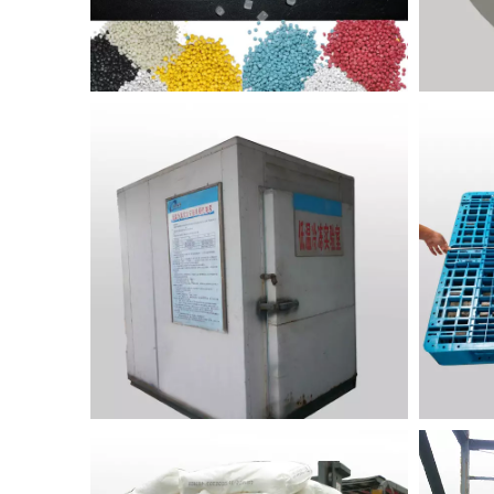
Q
Rohstoff