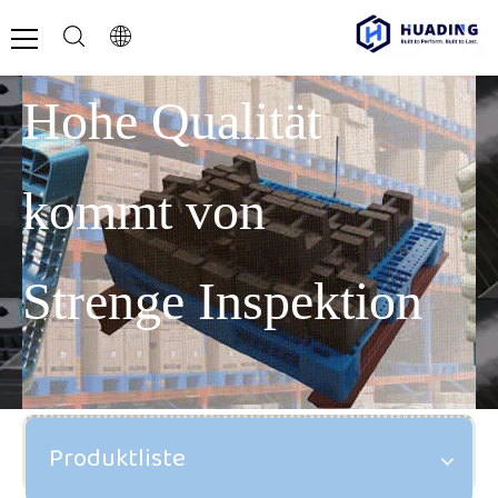
Hohe Qualität
kommt von
Strenge Inspektion
Produktliste