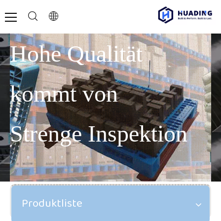
Hohe Qualität
kommt von
Strenge Inspektion
Produktliste