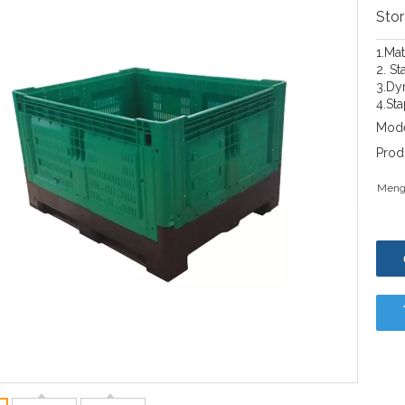
Sto
1.Ma
2. St
3.Dy
4.Sta
Mode
Prod
Meng