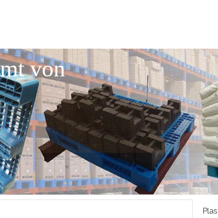
mmt von
Plas