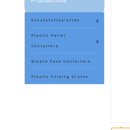
Produktliste
Kunststoffpaletten
Plastic Pallet
Containers
Sleeve Pack Containers
Plastic Folding Crates