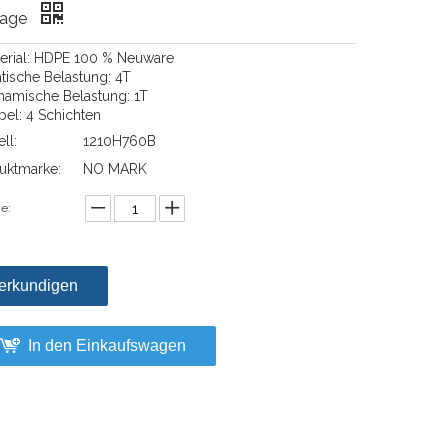
rage
terial: HDPE 100 % Neuware
atische Belastung: 4T
namische Belastung: 1T
pel: 4 Schichten
ll:
1210H760B
uktmarke:
NO MARK
e:
erkundigen
In den Einkaufswagen