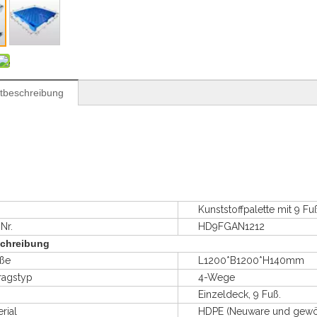
tbeschreibung
Kunststoffpalette mit 9 Fuß, 
r.
HD9FGAN1212
chreibung
ße
L1200*B1200*H140mm
agstyp
4-Wege
Einzeldeck, 9 Fuß.
ial
HDPE (Neuware und gewöhnli