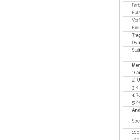
Farb
Rutsc
Verfüg
Beschr
Tra
Dynam
Stati
Mer
1) Ant
2) Umwe
3)Kunsts
4)Recy
5)Zerti
And
Spezif
1000*
1000*