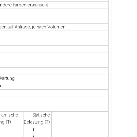
dere Farben erwünscht
auf Anfrage, je nach Volumen
 Wartung
n
mische
Statische
ng (T)
Belastung (T)
1
1