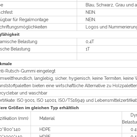
e
Blau, Schwarz, Grau und an
hfest
NEIN.
bar für Regalmontage
NEIN.
iftungsmöglichkeiten
Logos und Nummerierungen 
gfähigkeit
ische Belastung
0,4T
sche Belastung
1T
kmale
i-Rutsch-Gummi eingelegt
ltfreundlich, langlebig, sicher, hygienisch, keine Termiten, keine
toffpaletten bieten eine wirtschaftliche Alternative zu Holzpalette
clebar und waschbar
fikate: ISO 9001, ISO 14001, ISO/TS16949 und Lebensmittelzertifikat
ere Größen im gleichen Typ erhältlich
Dyna
ikation (mm)
Material
Belastu
800*140
HDPE
0.4
1000*140
HDPE
0.4