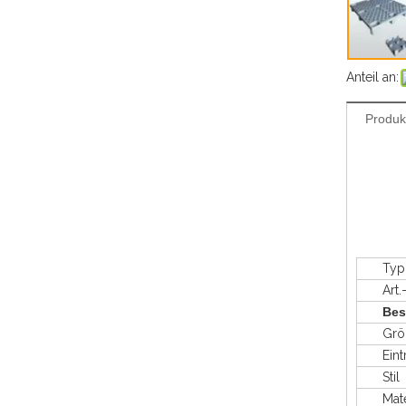
Anteil an:
Produk
Typ
Art.-N
Bes
Grö
Eintr
Stil
Mater