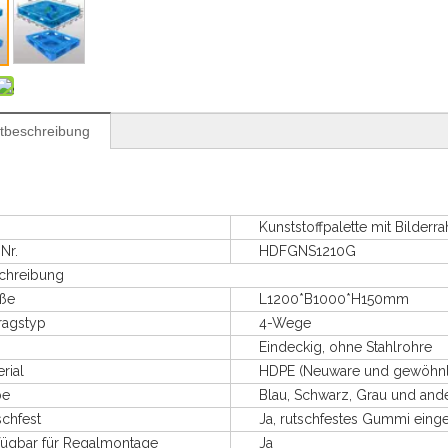
tbeschreibung
Kunststoffpalette mit Bilderrah
r.
HDFGNS1210G
reibung
ße
L1200*B1000*H150mm
agstyp
4-Wege
Eindeckig, ohne Stahlrohre
ial
HDPE (Neuware und gewöhnliche
e
Blau, Schwarz, Grau und ande
hfest
Ja, rutschfestes Gummi einge
bar für Regalmontage
Ja