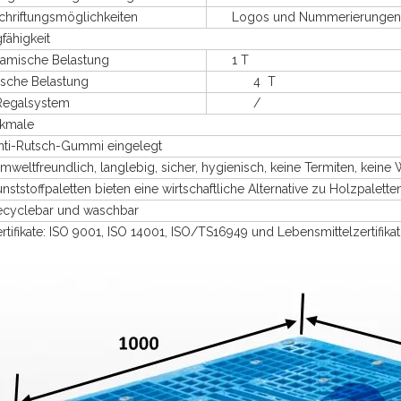
iftungsmöglichkeiten
Logos und Nummerierungen auf
higkeit
ische Belastung
1 T
sche Belastung
4 T
galsystem
/
male
i-Rutsch-Gummi eingelegt
ltfreundlich, langlebig, sicher, hygienisch, keine Termiten, keine
toffpaletten bieten eine wirtschaftliche Alternative zu Holzpalette
clebar und waschbar
fikate: ISO 9001, ISO 14001, ISO/TS16949 und Lebensmittelzertifikat