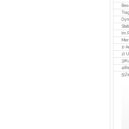
Beschr
Tragfä
Dynam
Stati
Im Re
Merk
1) Ant
2) Umwe
3)Kunsts
4)Recy
5)Zerti