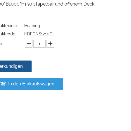
00*B1000*H150 stapelbar und offenem Deck
uktmarke:
Huading
uktcode:
HDFGNS1210G
e:
erkundigen
In den Einkaufswagen