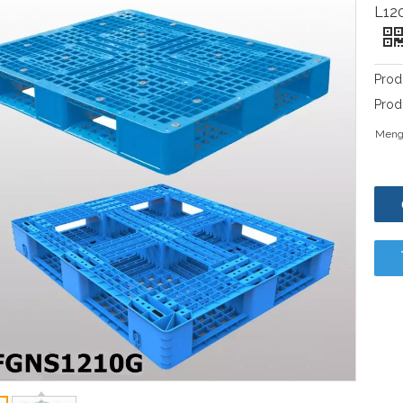
L12
Prod
Prod
Meng