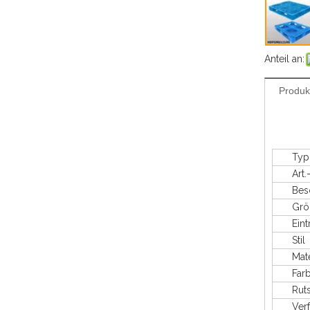
Anteil an:
Produk
Typ
Art.-N
Besch
Grö
Eintr
Stil
Mater
Farb
Rutsc
Verfüg