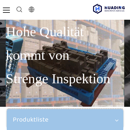
Hohe Qualität
kommt von
Strenge Inspektion
Produktliste