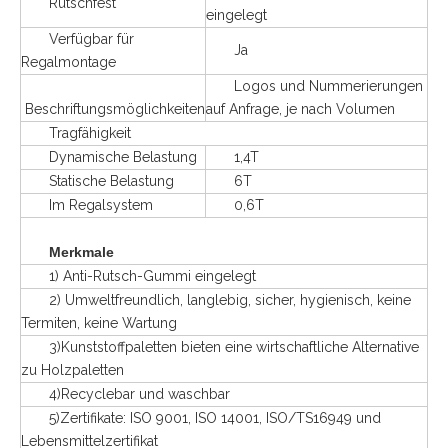
Rutschfest
eingelegt
Verfügbar für
Ja
Regalmontage
Logos und Nummerierungen
Beschriftungsmöglichkeiten
auf Anfrage, je nach Volumen
Tragfähigkeit
Dynamische Belastung
1,4T
Statische Belastung
6T
Im Regalsystem
0,6T
Merkmale
1) Anti-Rutsch-Gummi eingelegt
2) Umweltfreundlich, langlebig, sicher, hygienisch, keine
Termiten, keine Wartung
3)Kunststoffpaletten bieten eine wirtschaftliche Alternative
zu Holzpaletten
4)Recyclebar und waschbar
5)Zertifikate: ISO 9001, ISO 14001, ISO/TS16949 und
Lebensmittelzertifikat