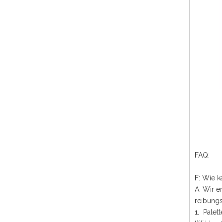
FAQ:
F: Wie k
A: Wir e
reibungs
1. Pale