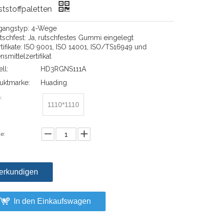
tstoffpaletten
ngangstyp: 4-Wege
utschfest: Ja, rutschfestes Gummi eingelegt
rtifikate: ISO 9001, ISO 14001, ISO/TS16949 und
smittelzertifikat
ll:
HD3RGNS111A
uktmarke:
Huading
:
1110*1110
e:
erkundigen
In den Einkaufswagen