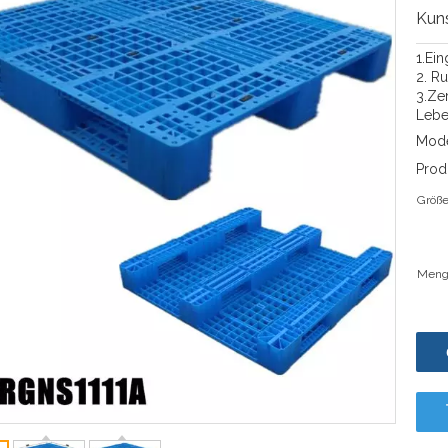
Kuns
1.Ei
2. R
3.Ze
Leben
Mode
Prod
Größe
Meng