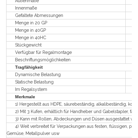
Außenmaße
L120
Innenmaße
L11
Gefaltete Abmessungen
L12
Menge in 20 GP
75 
Menge in 40GP
160
Menge in 40HC
195
Stückgewicht
47
Verfügbar für Regalmontage
J
Beschriftungsmöglichkeiten
Logos
Tragfähigkeit
Dynamische Belastung
1
Statische Belastung
4
Im Regalsystem
0,
Merkmale
1) Hergestellt aus HDPE, säurebeständig, alkalibeständig, korro
2) Mit 3 Kufen, erhältlich für Handheber und Gabelstapler, faltb
3) Kann mit Rollen, Abdeckungen und Düsen ausgestattet wer
4) Weit verbreitet für Verpackungen aus festen, flüssigen, pulv
Gemüse, Metallpulver usw