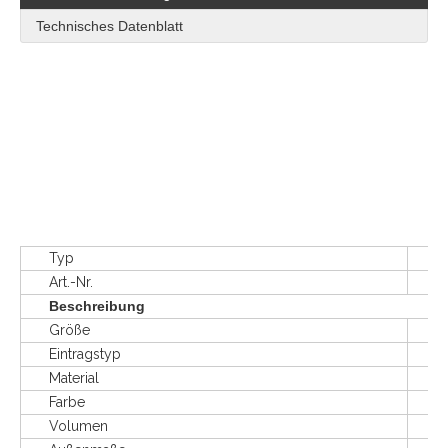
Technisches Datenblatt
Typ
Zusam
Art.-Nr.
HDF
Beschreibung
Größe
L120
Eintragstyp
4 Weg
Material
HD
Farbe
Gr
Volumen
850