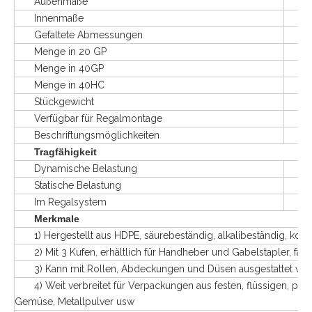
Außenmaße
L120
Innenmaße
L11
Gefaltete Abmessungen
L12
Menge in 20 GP
75 
Menge in 40GP
160
Menge in 40HC
195
Stückgewicht
47
Verfügbar für Regalmontage
J
Beschriftungsmöglichkeiten
Logos
Tragfähigkeit
Dynamische Belastung
1
Statische Belastung
4
Im Regalsystem
0,
Merkmale
1) Hergestellt aus HDPE, säurebeständig, alkalibeständig, korro
2) Mit 3 Kufen, erhältlich für Handheber und Gabelstapler, faltb
3) Kann mit Rollen, Abdeckungen und Düsen ausgestattet wer
4) Weit verbreitet für Verpackungen aus festen, flüssigen, pulv
Gemüse, Metallpulver usw