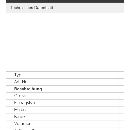
Technisches Datenblatt
Typ
Zusam
Art.-Nr.
HDF
Beschreibung
Größe
L120
Eintragstyp
4 Weg
Material
HD
Farbe
Gr
Volumen
850