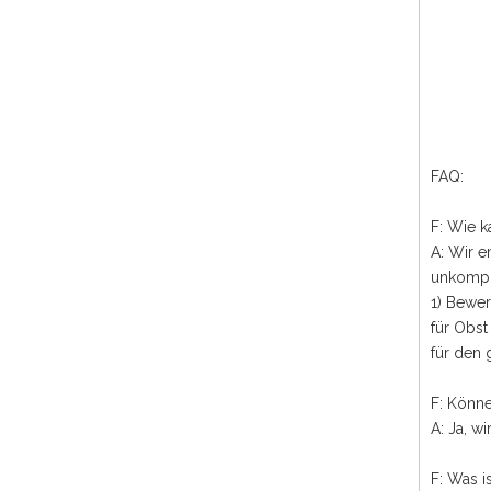
FAQ:
F: Wie 
A: Wir e
unkompli
1) Bewe
für Obst
für den
F: Könne
A: Ja, w
F: Was 