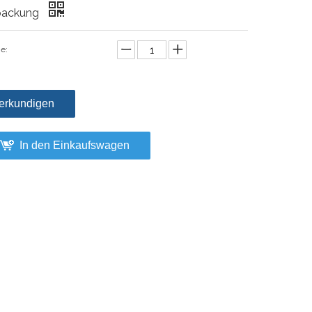
packung
e:
erkundigen
In den Einkaufswagen