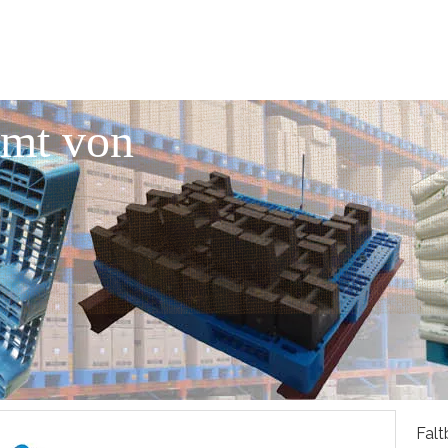
mmt von
Falt