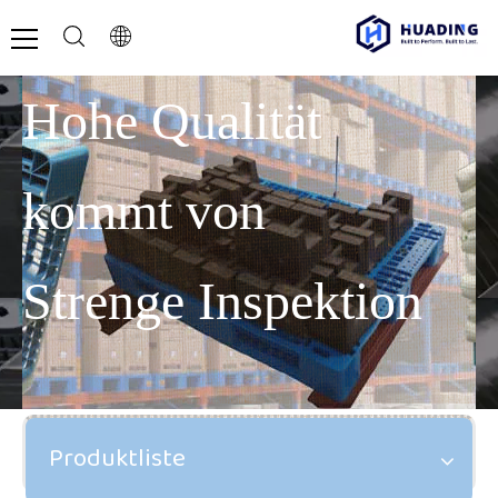
Hohe Qualität
kommt von
Strenge Inspektion
Produktliste