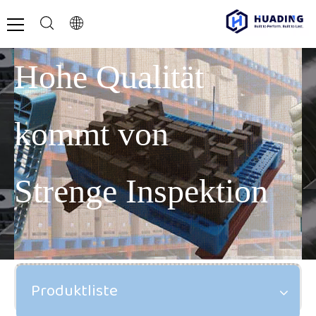
Hohe Qualität
kommt von
Strenge Inspektion
Produktliste