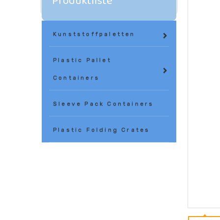
Produktliste
Kunststoffpaletten
Plastic Pallet
Containers
Sleeve Pack Containers
Plastic Folding Crates