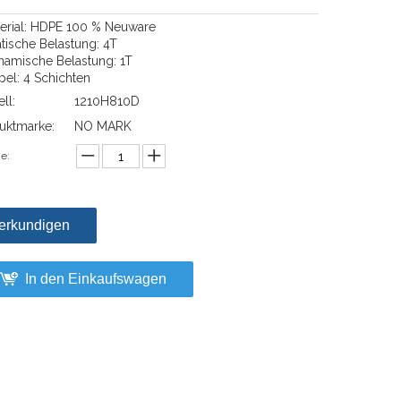
terial: HDPE 100 % Neuware
atische Belastung: 4T
namische Belastung: 1T
pel: 4 Schichten
ll:
1210H810D
uktmarke:
NO MARK
e:
erkundigen
In den Einkaufswagen