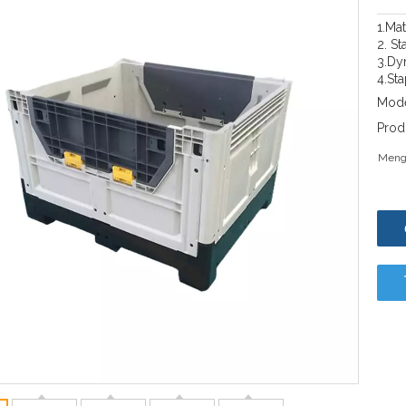
1.Ma
2. St
3.Dy
4.Sta
Mode
Prod
Meng