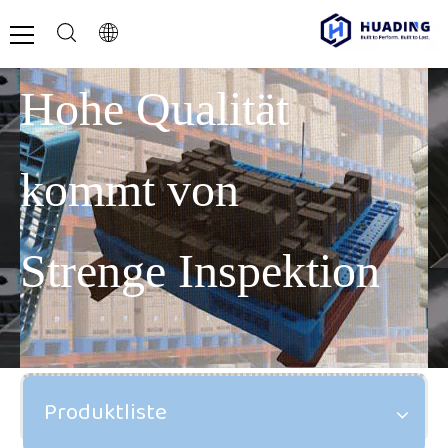
Hohe Qualität
kommt von
Strenge Inspektion
Produktliste