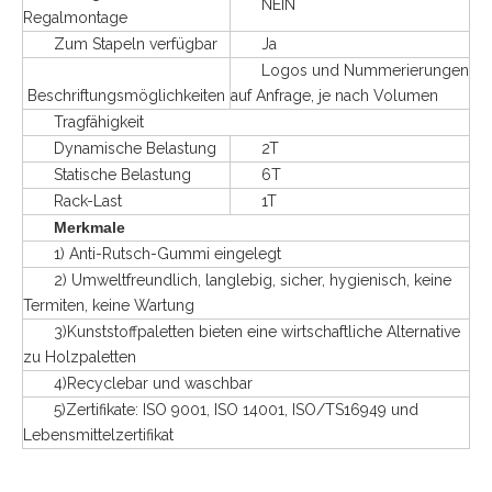
NEIN
Regalmontage
Zum Stapeln verfügbar
Ja
Logos und Nummerierungen
Beschriftungsmöglichkeiten
auf Anfrage, je nach Volumen
Tragfähigkeit
Dynamische Belastung
2T
Statische Belastung
6T
Rack-Last
1T
Merkmale
1) Anti-Rutsch-Gummi eingelegt
2) Umweltfreundlich, langlebig, sicher, hygienisch, keine
Termiten, keine Wartung
3)Kunststoffpaletten bieten eine wirtschaftliche Alternative
zu Holzpaletten
4)Recyclebar und waschbar
5)Zertifikate: ISO 9001, ISO 14001, ISO/TS16949 und
Lebensmittelzertifikat