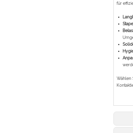
für effi
Lang
Stap
Belas
Umge
Solid
Hygi
Anpa
werd
Wählen S
Kontakt