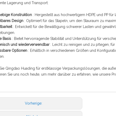
ziente Lagerung und Transport:
lebige Konstruktion
: Hergestellt aus hochwertigem HDPE und PP für l
elbares Design
: Optimiert für das Stapeln, um den Stauraum zu maxim
tbarkeit
: Entwickelt für die Bewältigung schwerer Lasten und gewährle
bungen.
e Basis
: Bietet hervorragende Stabilität und Unterstützung für versc
enisch und wiederverwendbar
: Leicht zu reinigen und zu pflegen, f
ssbare Optionen
: Erhältlich in verschiedenen Größen und Konfigura
en.
ie Qingdao Huading für erstklassige Verpackungslösungen, die außerge
ieren Sie uns noch heute, um mehr darüber zu erfahren, wie unsere
Vorherige: