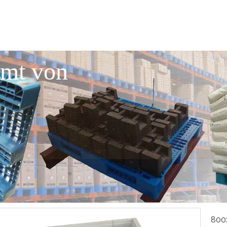
mmt von
800x