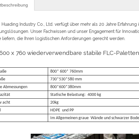
tbeschreibung
Huading Industry Co., Ltd. verfügt über mehr als 20 Jahre Erfahrung
ngslösungen. Unser Fachwissen und unser Engagement für Innovation s
 liefern, die Ihren logistischen Anforderungen gerecht werden.
 600 x 760 wiederverwendbare stabile FLC-Paletten
aße
8
00*
6
00*
760
mm
aße
730*530*580
mm
te Abmessungen
800*600*380mm
azität
Statische Belastung:
4000 kg
w
acht
20
kg
l
HDPE
und PP
Im Allgemeinen
graue
Wände und schwarzer Bod