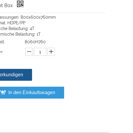
et Box
essungen: 800x600x760mm
rial: HDPE/PP
ische Belastung: 4T
mische Belastung: 1T
ll:
8060H760
e:
erkundigen
In den Einkaufswagen