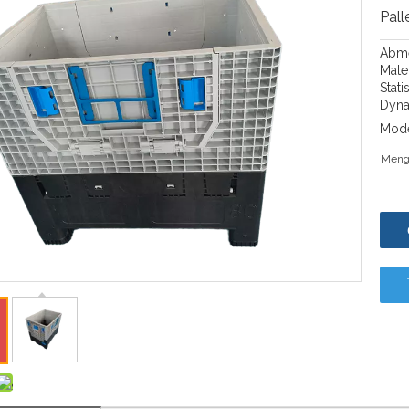
Pall
Abm
Mate
Stat
Dyna
Mode
Meng