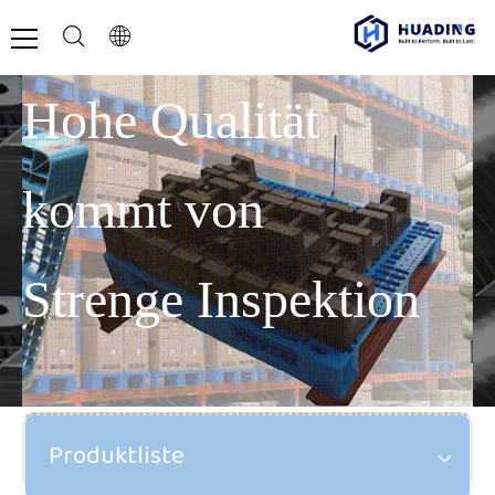
Hohe Qualität
kommt von
Strenge Inspektion
Produktliste