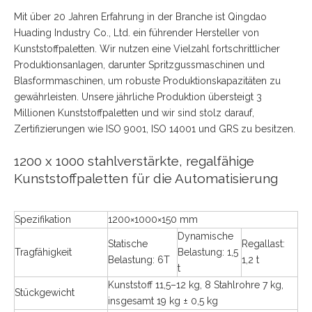
Mit über 20 Jahren Erfahrung in der Branche ist Qingdao
Huading Industry Co., Ltd. ein führender Hersteller von
Kunststoffpaletten. Wir nutzen eine Vielzahl fortschrittlicher
Produktionsanlagen, darunter Spritzgussmaschinen und
Blasformmaschinen, um robuste Produktionskapazitäten zu
gewährleisten. Unsere jährliche Produktion übersteigt 3
Millionen Kunststoffpaletten und wir sind stolz darauf,
Zertifizierungen wie ISO 9001, ISO 14001 und GRS zu besitzen.
1200 x 1000 stahlverstärkte, regalfähige
Kunststoffpaletten für die Automatisierung
Spezifikation
1200×1000×150 mm
Dynamische
Statische
Regallast:
Tragfähigkeit
Belastung: 1,5
Belastung: 6T
1,2 t
t
Kunststoff 11,5–12 kg, 8 Stahlrohre 7 kg,
Stückgewicht
insgesamt 19 kg ± 0,5 kg