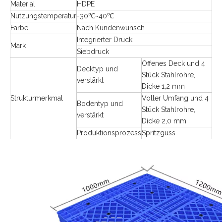
Material
HDPE
Nutzungstemperatur
-30℃~40℃
Farbe
Nach Kundenwunsch
Integrierter Druck
Mark
Siebdruck
Offenes Deck und 4
Decktyp und
Stück Stahlrohre,
verstärkt
Dicke 1,2 mm
Strukturmerkmal
Voller Umfang und 4
Bodentyp und
Stück Stahlrohre,
verstärkt
Dicke 2,0 mm
Produktionsprozess
Spritzguss