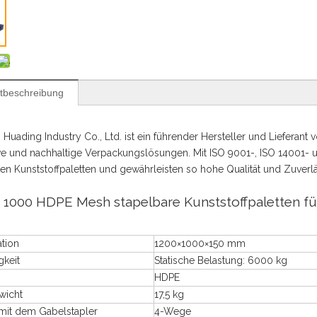
tbeschreibung
Huading Industry Co., Ltd. ist ein führender Hersteller und Lieferant v
ve und nachhaltige Verpackungslösungen. Mit ISO 9001-, ISO 14001- u
nen Kunststoffpaletten und gewährleisten so hohe Qualität und Zuverlä
x 1000 HDPE Mesh stapelbare Kunststoffpaletten fü
ation
1200×1000×150 mm
gkeit
Statische Belastung: 6000 kg
HDPE
wicht
17,5 kg
 mit dem Gabelstapler
4-Wege