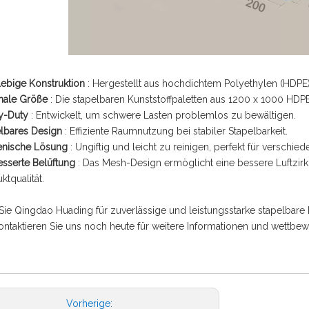
lebige Konstruktion
: Hergestellt aus hochdichtem Polyethylen (HDPE)
male Größe
: Die stapelbaren Kunststoffpaletten aus 1200 x 1000 HDP
y-Duty
: Entwickelt, um schwere Lasten problemlos zu bewältigen.
elbares Design
: Effiziente Raumnutzung bei stabiler Stapelbarkeit.
enische Lösung
: Ungiftig und leicht zu reinigen, perfekt für verschie
esserte Belüftung
: Das Mesh-Design ermöglicht eine bessere Luftzirk
ktqualität.
ie Qingdao Huading für zuverlässige und leistungsstarke stapelbare 
ontaktieren Sie uns noch heute für weitere Informationen und wettbe
Vorherige: