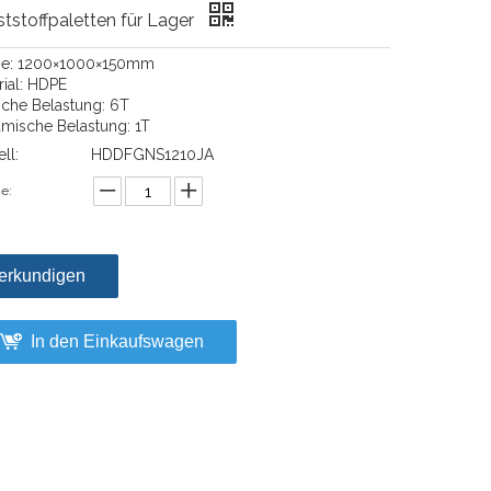
tstoffpaletten für Lager
e: 1200×1000×150mm
rial: HDPE
ische Belastung: 6T
mische Belastung: 1T
ll:
HDDFGNS1210JA
e:
erkundigen
In den Einkaufswagen