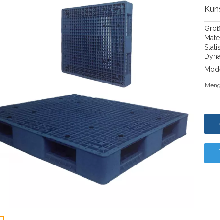
Kuns
Größ
Mate
Stat
Dyna
Mode
Meng