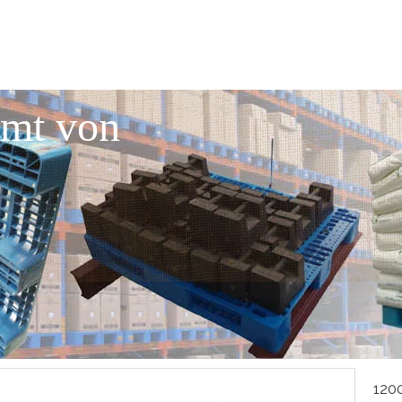
mmt von
120