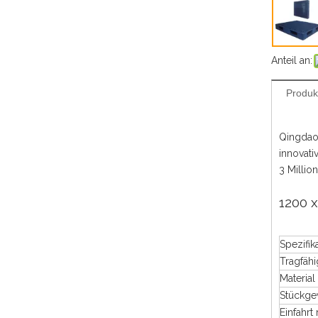
Anteil an:
Produk
Qingdao 
innovati
3 Millio
1200 
Spezifik
Tragfähi
Material
Stückge
Einfahrt