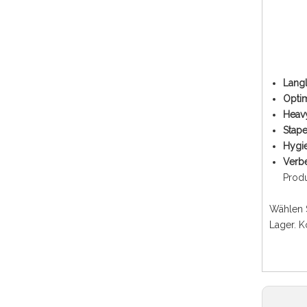
Lang
Opti
Heav
Stap
Hygi
Verb
Produ
Wählen S
Lager. K