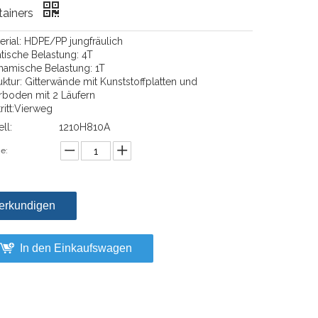
tainers
terial: HDPE/PP jungfräulich
atische Belastung: 4T
namische Belastung: 1T
uktur: Gitterwände mit Kunststoffplatten und
erboden mit 2 Läufern
tritt:Vierweg
ll:
1210H810A
e:
erkundigen
In den Einkaufswagen