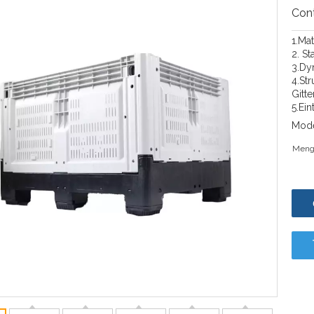
Con
1.Ma
2. St
3.Dy
4.Str
Gitt
5.Ein
Mode
Meng