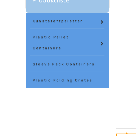
Produktliste
Kunststoffpaletten
Plastic Pallet
Containers
Sleeve Pack Containers
Plastic Folding Crates