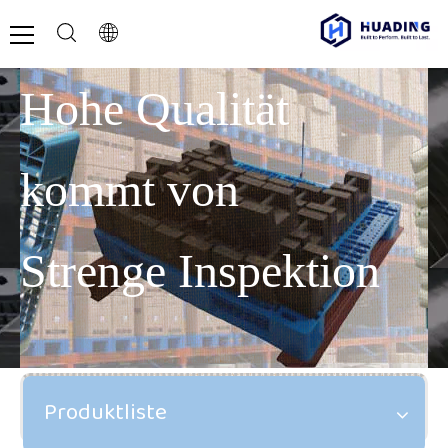
Hohe Qualität
kommt von
Strenge Inspektion
Produktliste