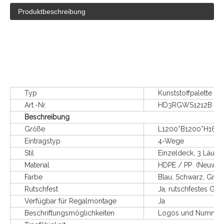
Produktbeschreibung
Typ
Kunststoffpalette mit 3
Art.-Nr.
HD3RGWS1212B
Beschreibung
Größe
L1200*B1200*H165
Eintragstyp
4-Wege
Stil
Einzeldeck, 3 Läufer, 
Material
HDPE / PP (Neuware un
Farbe
Blau, Schwarz, Grau u
Rutschfest
Ja, rutschfestes Gum
Verfügbar für Regalmontage
Ja
Beschriftungsmöglichkeiten
Logos und Nummerieru