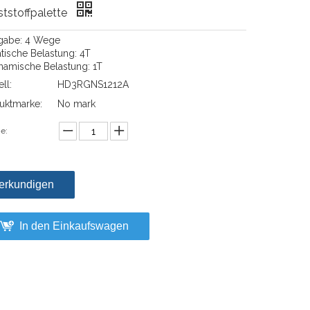
tstoffpalette
ngabe: 4 Wege
atische Belastung: 4T
namische Belastung: 1T
ll:
HD3RGNS1212A
uktmarke:
No mark
e:
erkundigen
In den Einkaufswagen