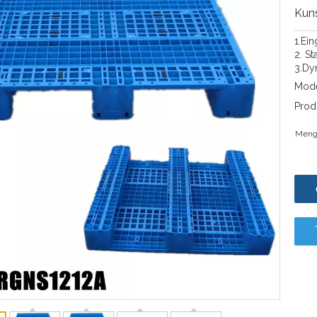
Kuns
1.Ei
2. St
3.Dy
Mode
Prod
Meng