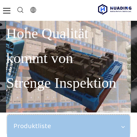
Hohe Qualität
kommt von
Strenge Inspektion
Produktliste