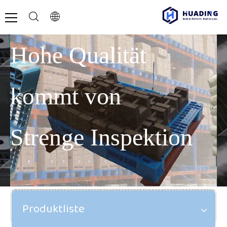
Hohe Qualität
kommt von
Strenge Inspektion
Produktliste